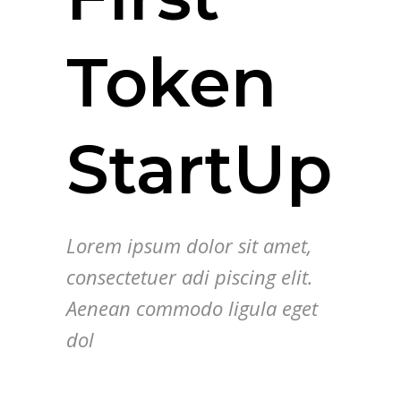
Token
StartUp
Lorem ipsum dolor sit amet,
consectetuer adi piscing elit.
Aenean commodo ligula eget
dol